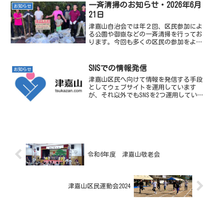
て、私、金城清は、...
一斉清掃のお知らせ・2026年6月
お知らせ
21日
津嘉山自治会では年２回、区民参加によ
る公園や御嶽などの一斉清掃を行ってお
ります。今回も多くの区民の参加をよろ
しくお願いします。日時：令和8年6月21
日（日）集合時間：午前9時～12時持ち
物：カマ、ホウキなど集合場所各班の集
SNSでの情報発信
お知らせ
合場所と責任者は以...
津嘉山区民へ向けて情報を発信する手段
としてウェブサイトを運用しています
が、それ以外でもSNSを2つ運用していま
す。もし各SNSのアカウントをお持ちであ
ればフォローをお願い致します。また、
津嘉山へ住んでいる家族や友人、津嘉山
を離れている知人などにもウェブサイト
やSNSアカウントを広めていただけると嬉
しいです！
令和6年度 津嘉山敬老会
津嘉山区民運動会2024