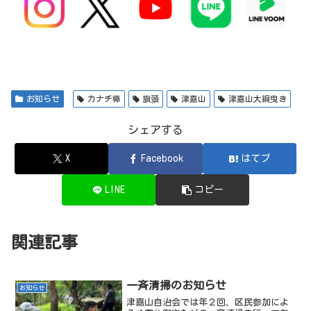
お知らせ
カナチ棒
旗頭
津嘉山
津嘉山大綱曳き
シェアする
X
Facebook
はてブ
LINE
コピー
関連記事
一斉清掃のお知らせ
お知らせ
津嘉山自治会では年２回、区民参加によ