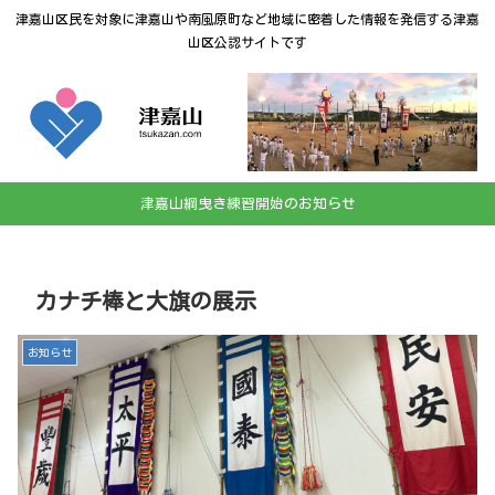
津嘉山区民を対象に津嘉山や南風原町など地域に密着した情報を発信する津嘉
山区公認サイトです
津嘉山綱曳き練習開始のお知らせ
カナチ棒と大旗の展示
お知らせ