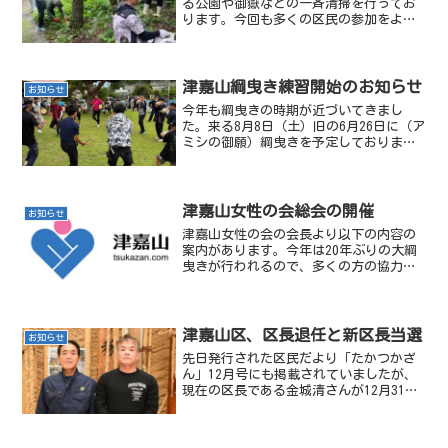
る公園や御嶽などの一斉清掃を行ってお
ります。今回も多くの区民の参加をよろ
しくお願いします。日時：令和7年6月15
日（日）集合時間：午前9時持ち物：カ
マ、ホウキなど集合場所各班の集合場所
と責任者は以下の通り...
津嘉山綱曳き練習開始のお知らせ
お知らせ
今年も綱曳きの時期が近づいてきまし
た。来る8月8日（土）旧の6月26日に（ア
ミシの御願）綱曳きを予定しておりま
す。昨年に引き続き津嘉山女性の会、及
び津嘉山女童（みやらび）臼太鼓（うす
でーく）保存会では綱曳き歌と踊りの練
習。青年会と綱頭を中心...
津嘉山女性の会総会の開催
お知らせ
津嘉山女性の会の会長より以下の内容の
案内があります。今年は20年ぶりの大綱
曳きが行われるので、多くの方の協力が
必要となります。ぜひ多くの方が出席し
ていただければと思います。
津嘉山区、区長退任と新区長当選
お知らせ
先日発行された区民だより「たかつかざ
ん」12月号にも掲載されていましたが、
現在の区長である金城清さんが12月31日
で退任となります。村あしびにて挨拶を
する金城清区長 １２月に入り何かと忙
しい日々をお過ごしかと思います。 さ