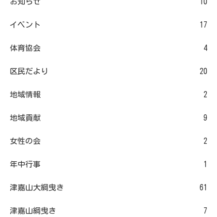
お知らせ
10
イベント
17
体育協会
4
区民だより
20
地域情報
2
地域貢献
9
女性の会
2
年中行事
1
津嘉山大綱曳き
61
津嘉山綱曳き
7