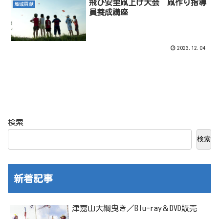
飛び安里凧上げ大会 凧作り指導
地域貢献
員養成講座
2023.12.04
検索
検索
新着記事
津嘉山大綱曳き／Blu-ray＆DVD販売