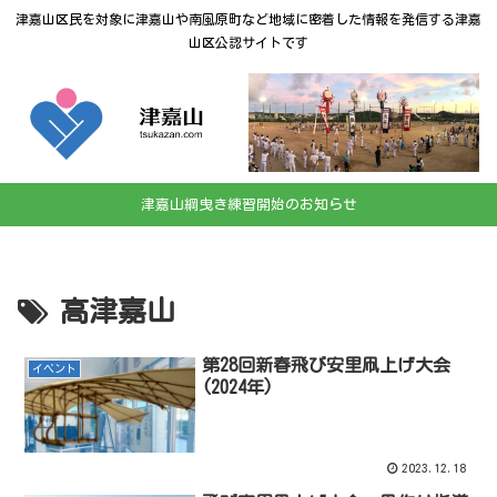
津嘉山区民を対象に津嘉山や南風原町など地域に密着した情報を発信する津嘉
山区公認サイトです
津嘉山綱曳き練習開始のお知らせ
高津嘉山
第28回新春飛び安里凧上げ大会
イベント
(2024年)
2023.12.18